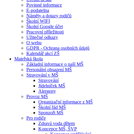
Povinné informace
E-podatelna
Náměty a dotazy rodičů
Školní WIFI
Školní Google účet
Pracovní příležitosti
Užitečné odkazy
O webu
GDPR - Ochrana osobních údajů
Kalendář akcí ZŠ
Mateřská škola
Základní informace o naší MŠ
Personální obsazení MŠ
Stravování v MŠ
Stravování
Jídelníček MŠ
Alergeny
Provoz MŠ
Organizační informace z MŠ
Školní řád MŠ
Sponzoři MŠ
Pro rodiče
Zdravá voda dětem
Koncepce MŠ, ŠVP