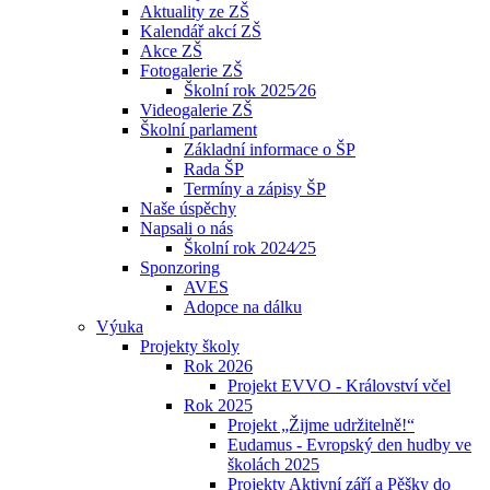
Aktuality ze ZŠ
Kalendář akcí ZŠ
Akce ZŠ
Fotogalerie ZŠ
Školní rok 2025⁄26
Videogalerie ZŠ
Školní parlament
Základní informace o ŠP
Rada ŠP
Termíny a zápisy ŠP
Naše úspěchy
Napsali o nás
Školní rok 2024⁄25
Sponzoring
AVES
Adopce na dálku
Výuka
Projekty školy
Rok 2026
Projekt EVVO - Království včel
Rok 2025
Projekt „Žijme udržitelně!“
Eudamus - Evropský den hudby ve
školách 2025
Projekty Aktivní září a Pěšky do