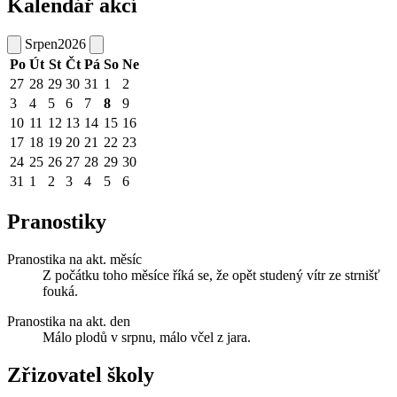
Kalendář akcí
Srpen
2026
Po
Út
St
Čt
Pá
So
Ne
27
28
29
30
31
1
2
3
4
5
6
7
8
9
10
11
12
13
14
15
16
17
18
19
20
21
22
23
24
25
26
27
28
29
30
31
1
2
3
4
5
6
Pranostiky
Pranostika na akt. měsíc
Z počátku toho měsíce říká se, že opět studený vítr ze strnišť
fouká.
Pranostika na akt. den
Málo plodů v srpnu, málo včel z jara.
Zřizovatel školy