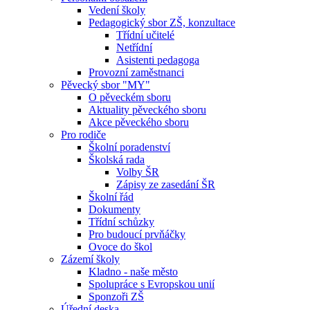
Vedení školy
Pedagogický sbor ZŠ, konzultace
Třídní učitelé
Netřídní
Asistenti pedagoga
Provozní zaměstnanci
Pěvecký sbor "MY"
O pěveckém sboru
Aktuality pěveckého sboru
Akce pěveckého sboru
Pro rodiče
Školní poradenství
Školská rada
Volby ŠR
Zápisy ze zasedání ŠR
Školní řád
Dokumenty
Třídní schůzky
Pro budoucí prvňáčky
Ovoce do škol
Zázemí školy
Kladno - naše město
Spolupráce s Evropskou unií
Sponzoři ZŠ
Úřední deska