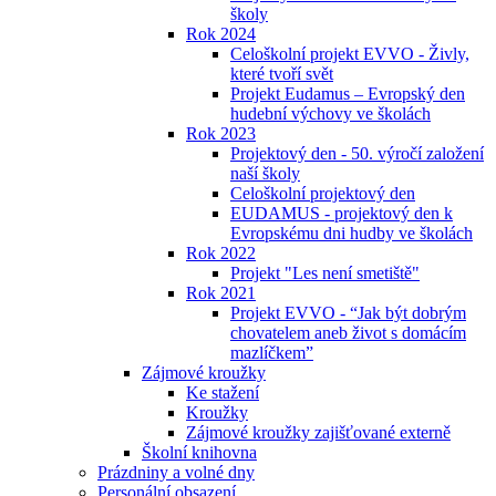
školy
Rok 2024
Celoškolní projekt EVVO - Živly,
které tvoří svět
Projekt Eudamus – Evropský den
hudební výchovy ve školách
Rok 2023
Projektový den - 50. výročí založení
naší školy
Celoškolní projektový den
EUDAMUS - projektový den k
Evropskému dni hudby ve školách
Rok 2022
Projekt "Les není smetiště"
Rok 2021
Projekt EVVO - “Jak být dobrým
chovatelem aneb život s domácím
mazlíčkem”
Zájmové kroužky
Ke stažení
Kroužky
Zájmové kroužky zajišťované externě
Školní knihovna
Prázdniny a volné dny
Personální obsazení