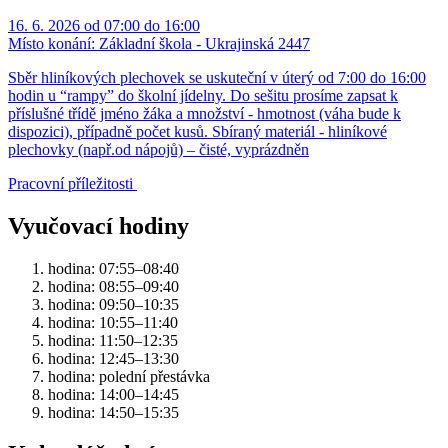
16. 6. 2026 od 07:00 do 16:00
Místo konání:
Základní škola - Ukrajinská 2447
Sběr hliníkových plechovek se uskuteční v úterý od 7:00 do 16:00
hodin u “rampy” do školní jídelny. Do sešitu prosíme zapsat k
příslušné třídě jméno žáka a množství - hmotnost (váha bude k
dispozici), případně počet kusů. Sbíraný materiál - hliníkové
plechovky (např.od nápojů) – čisté, vyprázdněn
Pracovní příležitosti
Vyučovací hodiny
hodina: 07:55–08:40
hodina: 08:55–09:40
hodina: 09:50–10:35
hodina: 10:55–11:40
hodina: 11:50–12:35
hodina: 12:45–13:30
hodina: polední přestávka
hodina: 14:00–14:45
hodina: 14:50–15:35