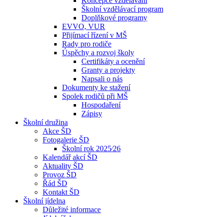
Koncepce vzdělávání
Školní vzdělávací program
Doplňkové programy
EVVO, VUR
Přijímací řízení v MŠ
Rady pro rodiče
Úspěchy a rozvoj školy
Certifikáty a ocenění
Granty a projekty
Napsali o nás
Dokumenty ke stažení
Spolek rodičů při MŠ
Hospodaření
Zápisy
Školní družina
Akce ŠD
Fotogalerie ŠD
Školní rok 2025⁄26
Kalendář akcí ŠD
Aktuality ŠD
Provoz ŠD
Řád ŠD
Kontakt ŠD
Školní jídelna
Důležité informace