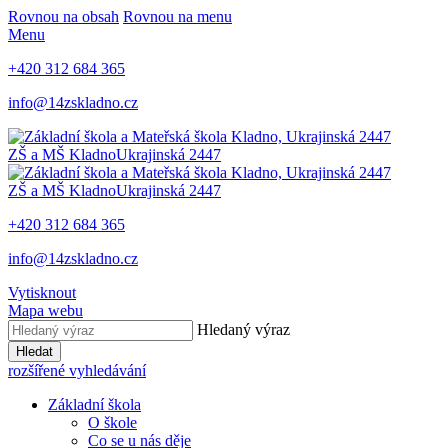
Rovnou na obsah
Rovnou na menu
Menu
+420 312 684 365
info@14zskladno.cz
ZŠ a MŠ Kladno
Ukrajinská 2447
ZŠ a MŠ Kladno
Ukrajinská 2447
+420 312 684 365
info@14zskladno.cz
Vytisknout
Mapa webu
Hledaný výraz
Hledat
rozšířené vyhledávání
Základní škola
O škole
Co se u nás děje