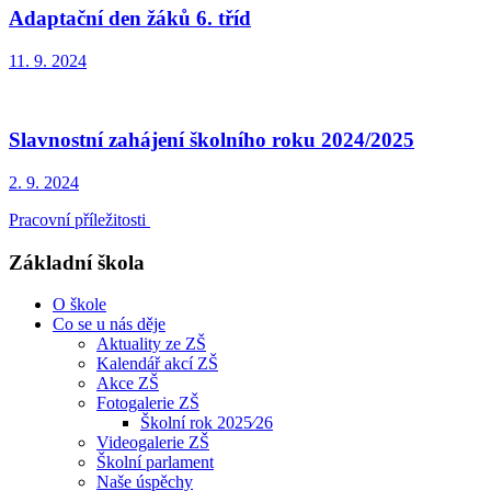
Adaptační den žáků 6. tříd
11. 9. 2024
Slavnostní zahájení školního roku 2024/2025
2. 9. 2024
Pracovní příležitosti
Základní škola
O škole
Co se u nás děje
Aktuality ze ZŠ
Kalendář akcí ZŠ
Akce ZŠ
Fotogalerie ZŠ
Školní rok 2025⁄26
Videogalerie ZŠ
Školní parlament
Naše úspěchy