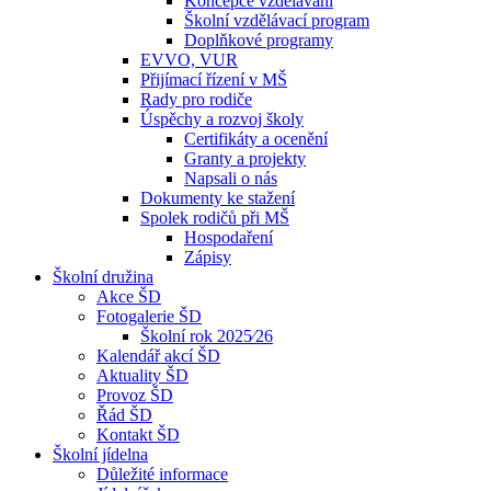
Koncepce vzdělávání
Školní vzdělávací program
Doplňkové programy
EVVO, VUR
Přijímací řízení v MŠ
Rady pro rodiče
Úspěchy a rozvoj školy
Certifikáty a ocenění
Granty a projekty
Napsali o nás
Dokumenty ke stažení
Spolek rodičů při MŠ
Hospodaření
Zápisy
Školní družina
Akce ŠD
Fotogalerie ŠD
Školní rok 2025⁄26
Kalendář akcí ŠD
Aktuality ŠD
Provoz ŠD
Řád ŠD
Kontakt ŠD
Školní jídelna
Důležité informace