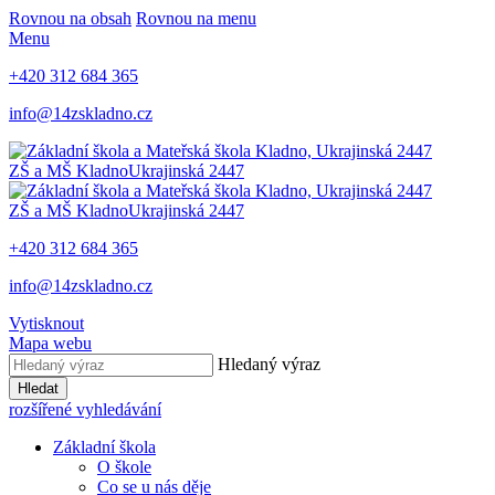
Rovnou na obsah
Rovnou na menu
Menu
+420 312 684 365
info@14zskladno.cz
ZŠ a MŠ Kladno
Ukrajinská 2447
ZŠ a MŠ Kladno
Ukrajinská 2447
+420 312 684 365
info@14zskladno.cz
Vytisknout
Mapa webu
Hledaný výraz
Hledat
rozšířené vyhledávání
Základní škola
O škole
Co se u nás děje