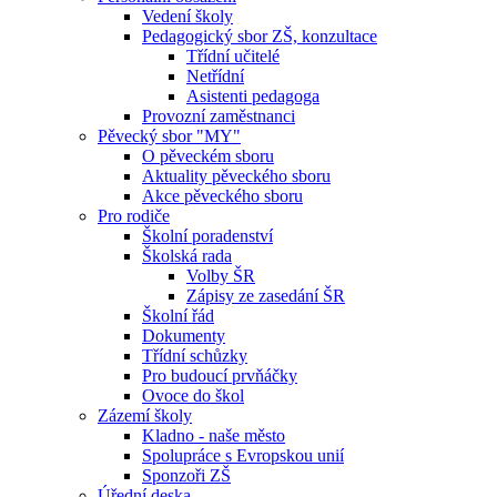
Vedení školy
Pedagogický sbor ZŠ, konzultace
Třídní učitelé
Netřídní
Asistenti pedagoga
Provozní zaměstnanci
Pěvecký sbor "MY"
O pěveckém sboru
Aktuality pěveckého sboru
Akce pěveckého sboru
Pro rodiče
Školní poradenství
Školská rada
Volby ŠR
Zápisy ze zasedání ŠR
Školní řád
Dokumenty
Třídní schůzky
Pro budoucí prvňáčky
Ovoce do škol
Zázemí školy
Kladno - naše město
Spolupráce s Evropskou unií
Sponzoři ZŠ
Úřední deska