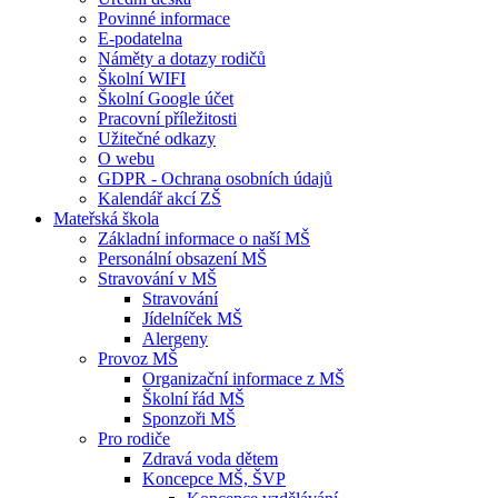
Povinné informace
E-podatelna
Náměty a dotazy rodičů
Školní WIFI
Školní Google účet
Pracovní příležitosti
Užitečné odkazy
O webu
GDPR - Ochrana osobních údajů
Kalendář akcí ZŠ
Mateřská škola
Základní informace o naší MŠ
Personální obsazení MŠ
Stravování v MŠ
Stravování
Jídelníček MŠ
Alergeny
Provoz MŠ
Organizační informace z MŠ
Školní řád MŠ
Sponzoři MŠ
Pro rodiče
Zdravá voda dětem
Koncepce MŠ, ŠVP