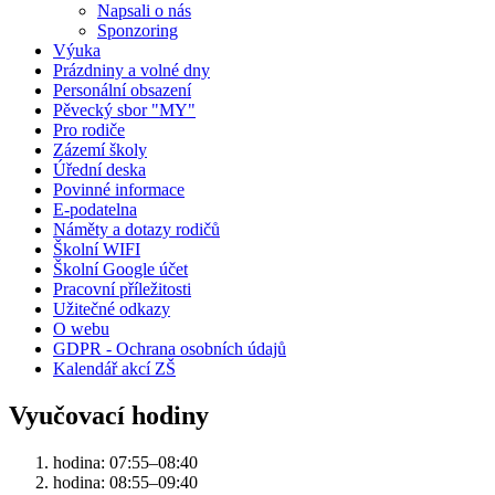
Napsali o nás
Sponzoring
Výuka
Prázdniny a volné dny
Personální obsazení
Pěvecký sbor "MY"
Pro rodiče
Zázemí školy
Úřední deska
Povinné informace
E-podatelna
Náměty a dotazy rodičů
Školní WIFI
Školní Google účet
Pracovní příležitosti
Užitečné odkazy
O webu
GDPR - Ochrana osobních údajů
Kalendář akcí ZŠ
Vyučovací hodiny
hodina: 07:55–08:40
hodina: 08:55–09:40