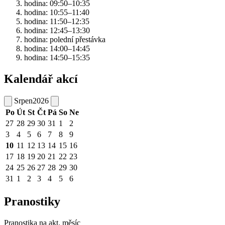
hodina: 09:50–10:35
hodina: 10:55–11:40
hodina: 11:50–12:35
hodina: 12:45–13:30
hodina: polední přestávka
hodina: 14:00–14:45
hodina: 14:50–15:35
Kalendář akcí
Srpen
2026
Po
Út
St
Čt
Pá
So
Ne
27
28
29
30
31
1
2
3
4
5
6
7
8
9
10
11
12
13
14
15
16
17
18
19
20
21
22
23
24
25
26
27
28
29
30
31
1
2
3
4
5
6
Pranostiky
Pranostika na akt. měsíc