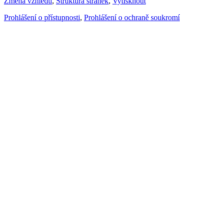
Změna vzhledu
,
Struktura stránek
,
Vytisknout
Prohlášení o přístupnosti
,
Prohlášení o ochraně soukromí