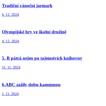
Tradiční vánoční jarmark
6. 12. 2024
Olympijské hry ve školní družině
4. 12. 2024
5. B pátrá nejen po tajemstvích knihovny
11. 11. 2024
6.ABC zažily dobu kamennou
1. 11. 2024