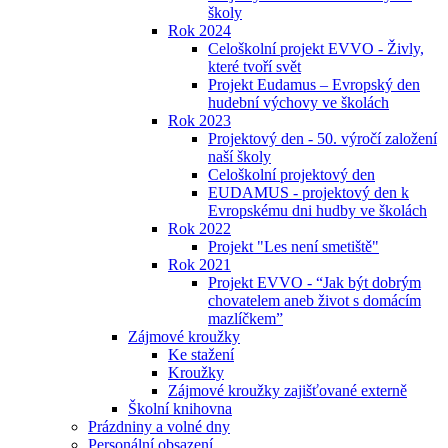
školy
Rok 2024
Celoškolní projekt EVVO - Živly,
které tvoří svět
Projekt Eudamus – Evropský den
hudební výchovy ve školách
Rok 2023
Projektový den - 50. výročí založení
naší školy
Celoškolní projektový den
EUDAMUS - projektový den k
Evropskému dni hudby ve školách
Rok 2022
Projekt "Les není smetiště"
Rok 2021
Projekt EVVO - “Jak být dobrým
chovatelem aneb život s domácím
mazlíčkem”
Zájmové kroužky
Ke stažení
Kroužky
Zájmové kroužky zajišťované externě
Školní knihovna
Prázdniny a volné dny
Personální obsazení