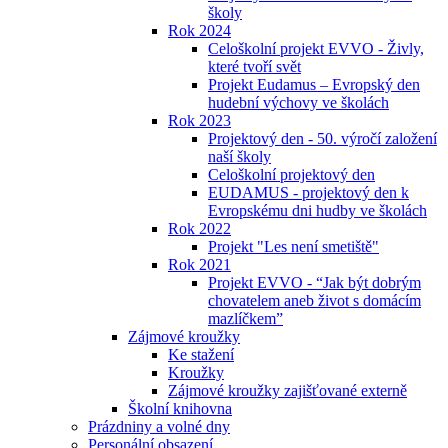
školy
Rok 2024
Celoškolní projekt EVVO - Živly,
které tvoří svět
Projekt Eudamus – Evropský den
hudební výchovy ve školách
Rok 2023
Projektový den - 50. výročí založení
naší školy
Celoškolní projektový den
EUDAMUS - projektový den k
Evropskému dni hudby ve školách
Rok 2022
Projekt "Les není smetiště"
Rok 2021
Projekt EVVO - “Jak být dobrým
chovatelem aneb život s domácím
mazlíčkem”
Zájmové kroužky
Ke stažení
Kroužky
Zájmové kroužky zajišťované externě
Školní knihovna
Prázdniny a volné dny
Personální obsazení