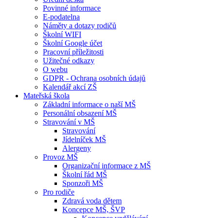
Povinné informace
E-podatelna
Náměty a dotazy rodičů
Školní WIFI
Školní Google účet
Pracovní příležitosti
Užitečné odkazy
O webu
GDPR - Ochrana osobních údajů
Kalendář akcí ZŠ
Mateřská škola
Základní informace o naší MŠ
Personální obsazení MŠ
Stravování v MŠ
Stravování
Jídelníček MŠ
Alergeny
Provoz MŠ
Organizační informace z MŠ
Školní řád MŠ
Sponzoři MŠ
Pro rodiče
Zdravá voda dětem
Koncepce MŠ, ŠVP