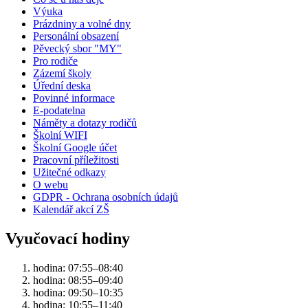
Výuka
Prázdniny a volné dny
Personální obsazení
Pěvecký sbor "MY"
Pro rodiče
Zázemí školy
Úřední deska
Povinné informace
E-podatelna
Náměty a dotazy rodičů
Školní WIFI
Školní Google účet
Pracovní příležitosti
Užitečné odkazy
O webu
GDPR - Ochrana osobních údajů
Kalendář akcí ZŠ
Vyučovací hodiny
hodina: 07:55–08:40
hodina: 08:55–09:40
hodina: 09:50–10:35
hodina: 10:55–11:40