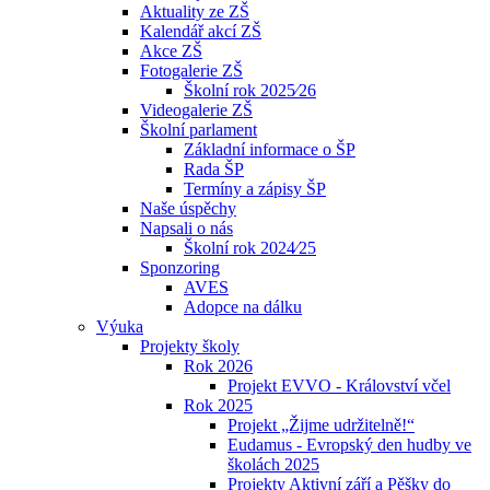
Aktuality ze ZŠ
Kalendář akcí ZŠ
Akce ZŠ
Fotogalerie ZŠ
Školní rok 2025⁄26
Videogalerie ZŠ
Školní parlament
Základní informace o ŠP
Rada ŠP
Termíny a zápisy ŠP
Naše úspěchy
Napsali o nás
Školní rok 2024⁄25
Sponzoring
AVES
Adopce na dálku
Výuka
Projekty školy
Rok 2026
Projekt EVVO - Království včel
Rok 2025
Projekt „Žijme udržitelně!“
Eudamus - Evropský den hudby ve
školách 2025
Projekty Aktivní září a Pěšky do