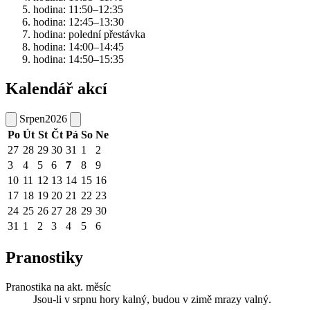
hodina: 11:50–12:35
hodina: 12:45–13:30
hodina: polední přestávka
hodina: 14:00–14:45
hodina: 14:50–15:35
Kalendář akcí
Srpen
2026
Po
Út
St
Čt
Pá
So
Ne
27
28
29
30
31
1
2
3
4
5
6
7
8
9
10
11
12
13
14
15
16
17
18
19
20
21
22
23
24
25
26
27
28
29
30
31
1
2
3
4
5
6
Pranostiky
Pranostika na akt. měsíc
Jsou-li v srpnu hory kalný, budou v zimě mrazy valný.