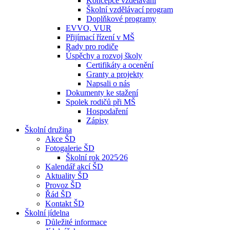
Koncepce vzdělávání
Školní vzdělávací program
Doplňkové programy
EVVO, VUR
Přijímací řízení v MŠ
Rady pro rodiče
Úspěchy a rozvoj školy
Certifikáty a ocenění
Granty a projekty
Napsali o nás
Dokumenty ke stažení
Spolek rodičů při MŠ
Hospodaření
Zápisy
Školní družina
Akce ŠD
Fotogalerie ŠD
Školní rok 2025⁄26
Kalendář akcí ŠD
Aktuality ŠD
Provoz ŠD
Řád ŠD
Kontakt ŠD
Školní jídelna
Důležité informace