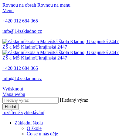
Rovnou na obsah
Rovnou na menu
Menu
+420 312 684 365
info@14zskladno.cz
ZŠ a MŠ Kladno
Ukrajinská 2447
ZŠ a MŠ Kladno
Ukrajinská 2447
+420 312 684 365
info@14zskladno.cz
Vytisknout
Mapa webu
Hledaný výraz
Hledat
rozšířené vyhledávání
Základní škola
O škole
Co se u nás děje