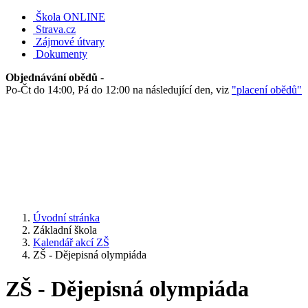
Škola ONLINE
Strava.cz
Zájmové útvary
Dokumenty
Objednávání obědů
-
Po-Čt do 14:00, Pá do 12:00 na následující den, viz
"placení obědů"
Úvodní stránka
Základní škola
Kalendář akcí ZŠ
ZŠ - Dějepisná olympiáda
ZŠ - Dějepisná olympiáda