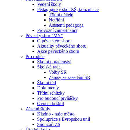
Vedení školy
Pedagogický sbor ZŠ, konzultace
Třídní učitelé
Netřídní
Asistenti pedagoga
Provozní zaměstnanci
Pěvecký sbor "MY"
O pěveckém sboru
Aktuality pěveckého sboru
Akce pěveckého sboru
Pro rodiče
Školní poradenství
Školská rada
Volby ŠR
Zápisy ze zasedání ŠR
Školní řád
Dokumenty
Třídní schůzky
Pro budoucí prvňáčky
Ovoce do škol
Zázemí školy
Kladno - naše město
Spolupráce s Evropskou unií
Sponzoři ZŠ
Úřední deska