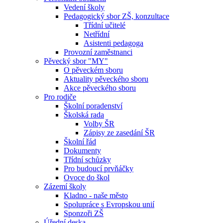
Vedení školy
Pedagogický sbor ZŠ, konzultace
Třídní učitelé
Netřídní
Asistenti pedagoga
Provozní zaměstnanci
Pěvecký sbor "MY"
O pěveckém sboru
Aktuality pěveckého sboru
Akce pěveckého sboru
Pro rodiče
Školní poradenství
Školská rada
Volby ŠR
Zápisy ze zasedání ŠR
Školní řád
Dokumenty
Třídní schůzky
Pro budoucí prvňáčky
Ovoce do škol
Zázemí školy
Kladno - naše město
Spolupráce s Evropskou unií
Sponzoři ZŠ
Úřední deska