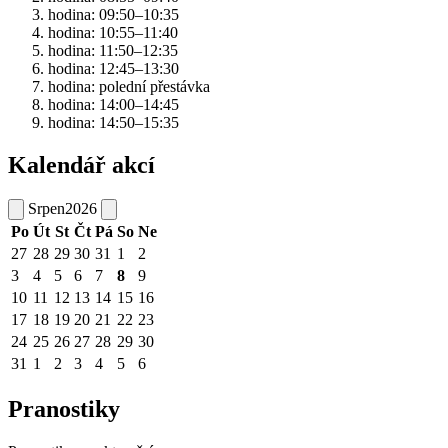
hodina: 09:50–10:35
hodina: 10:55–11:40
hodina: 11:50–12:35
hodina: 12:45–13:30
hodina: polední přestávka
hodina: 14:00–14:45
hodina: 14:50–15:35
Kalendář akcí
Srpen
2026
Po
Út
St
Čt
Pá
So
Ne
27
28
29
30
31
1
2
3
4
5
6
7
8
9
10
11
12
13
14
15
16
17
18
19
20
21
22
23
24
25
26
27
28
29
30
31
1
2
3
4
5
6
Pranostiky