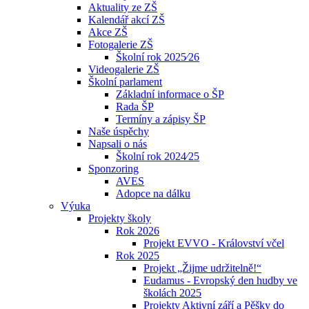
Aktuality ze ZŠ
Kalendář akcí ZŠ
Akce ZŠ
Fotogalerie ZŠ
Školní rok 2025⁄26
Videogalerie ZŠ
Školní parlament
Základní informace o ŠP
Rada ŠP
Termíny a zápisy ŠP
Naše úspěchy
Napsali o nás
Školní rok 2024⁄25
Sponzoring
AVES
Adopce na dálku
Výuka
Projekty školy
Rok 2026
Projekt EVVO - Království včel
Rok 2025
Projekt „Žijme udržitelně!“
Eudamus - Evropský den hudby ve
školách 2025
Projekty Aktivní září a Pěšky do