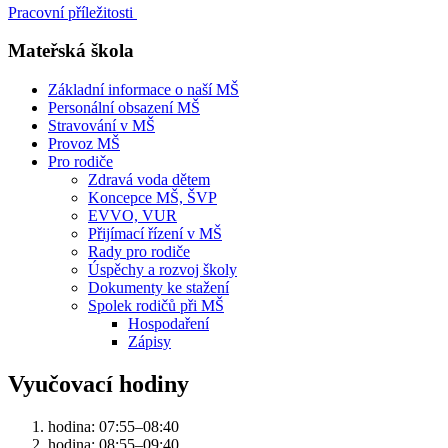
Pracovní příležitosti
Mateřská škola
Základní informace o naší MŠ
Personální obsazení MŠ
Stravování v MŠ
Provoz MŠ
Pro rodiče
Zdravá voda dětem
Koncepce MŠ, ŠVP
EVVO, VUR
Přijímací řízení v MŠ
Rady pro rodiče
Úspěchy a rozvoj školy
Dokumenty ke stažení
Spolek rodičů při MŠ
Hospodaření
Zápisy
Vyučovací hodiny
hodina: 07:55–08:40
hodina: 08:55–09:40