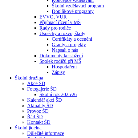
Koncepce vzdělávání
Školní vzdělávací program
Doplňkové programy
EVVO, VUR
Přijímací řízení v MŠ
Rady pro rodiče
Úspěchy a rozvoj školy
Certifikáty a ocenění
Granty a projekty
Napsali o nás
Dokumenty ke stažení
Spolek rodičů při MŠ
Hospodaření
Zápisy
Školní družina
Akce ŠD
Fotogalerie ŠD
Školní rok 2025⁄26
Kalendář akcí ŠD
Aktuality ŠD
Provoz ŠD
Řád ŠD
Kontakt ŠD
Školní jídelna
Důležité informace