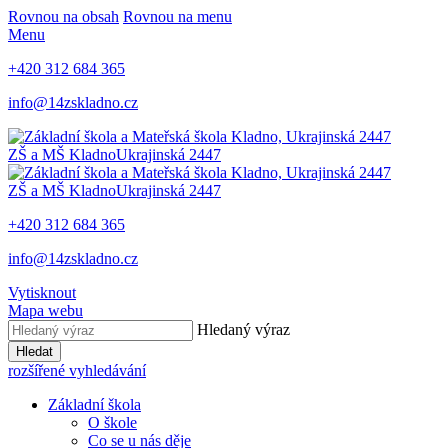
Rovnou na obsah
Rovnou na menu
Menu
+420 312 684 365
info@14zskladno.cz
ZŠ a MŠ Kladno
Ukrajinská 2447
ZŠ a MŠ Kladno
Ukrajinská 2447
+420 312 684 365
info@14zskladno.cz
Vytisknout
Mapa webu
Hledaný výraz
Hledat
rozšířené vyhledávání
Základní škola
O škole
Co se u nás děje