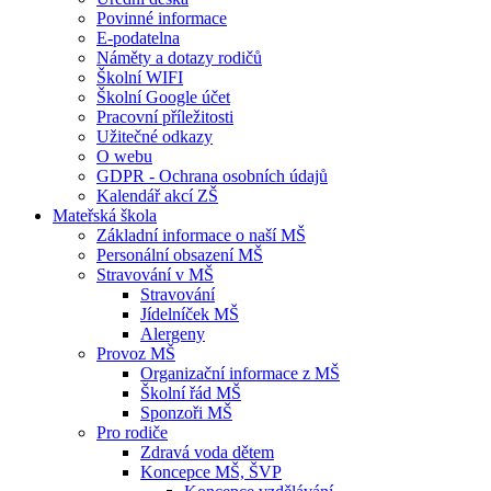
Povinné informace
E-podatelna
Náměty a dotazy rodičů
Školní WIFI
Školní Google účet
Pracovní příležitosti
Užitečné odkazy
O webu
GDPR - Ochrana osobních údajů
Kalendář akcí ZŠ
Mateřská škola
Základní informace o naší MŠ
Personální obsazení MŠ
Stravování v MŠ
Stravování
Jídelníček MŠ
Alergeny
Provoz MŠ
Organizační informace z MŠ
Školní řád MŠ
Sponzoři MŠ
Pro rodiče
Zdravá voda dětem
Koncepce MŠ, ŠVP