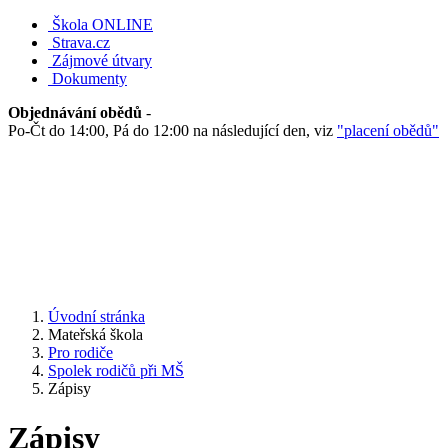
Škola ONLINE
Strava.cz
Zájmové útvary
Dokumenty
Objednávání obědů
-
Po-Čt do 14:00, Pá do 12:00 na následující den, viz
"placení obědů"
Úvodní stránka
Mateřská škola
Pro rodiče
Spolek rodičů při MŠ
Zápisy
Zápisy