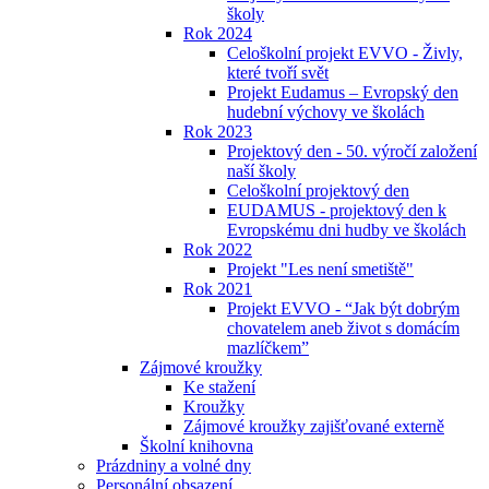
školy
Rok 2024
Celoškolní projekt EVVO - Živly,
které tvoří svět
Projekt Eudamus – Evropský den
hudební výchovy ve školách
Rok 2023
Projektový den - 50. výročí založení
naší školy
Celoškolní projektový den
EUDAMUS - projektový den k
Evropskému dni hudby ve školách
Rok 2022
Projekt "Les není smetiště"
Rok 2021
Projekt EVVO - “Jak být dobrým
chovatelem aneb život s domácím
mazlíčkem”
Zájmové kroužky
Ke stažení
Kroužky
Zájmové kroužky zajišťované externě
Školní knihovna
Prázdniny a volné dny
Personální obsazení