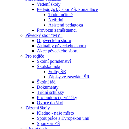
Vedení školy
Pedagogický sbor ZŠ, konzultace
Třídní učitelé
Netřídní
Asistenti pedagoga
Provozní zaměstnanci
Pěvecký sbor "MY"
O pěveckém sboru
Aktuality pěveckého sboru
Akce pěveckého sboru
Pro rodiče
Školní poradenství
Školská rada
Volby ŠR
Zápisy ze zasedání ŠR
Školní řád
Dokumenty
Třídní schůzky
Pro budoucí prvňáčky
Ovoce do škol
Zázemí školy
Kladno - naše město
Spolupráce s Evropskou unií
Sponzoři ZŠ
Úřední deska