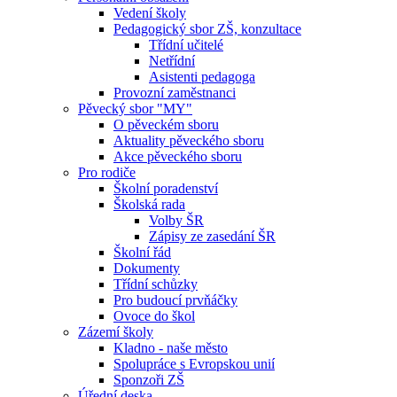
Vedení školy
Pedagogický sbor ZŠ, konzultace
Třídní učitelé
Netřídní
Asistenti pedagoga
Provozní zaměstnanci
Pěvecký sbor "MY"
O pěveckém sboru
Aktuality pěveckého sboru
Akce pěveckého sboru
Pro rodiče
Školní poradenství
Školská rada
Volby ŠR
Zápisy ze zasedání ŠR
Školní řád
Dokumenty
Třídní schůzky
Pro budoucí prvňáčky
Ovoce do škol
Zázemí školy
Kladno - naše město
Spolupráce s Evropskou unií
Sponzoři ZŠ
Úřední deska