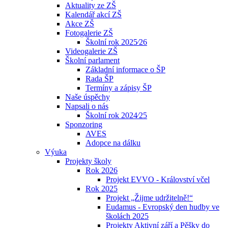
Aktuality ze ZŠ
Kalendář akcí ZŠ
Akce ZŠ
Fotogalerie ZŠ
Školní rok 2025⁄26
Videogalerie ZŠ
Školní parlament
Základní informace o ŠP
Rada ŠP
Termíny a zápisy ŠP
Naše úspěchy
Napsali o nás
Školní rok 2024⁄25
Sponzoring
AVES
Adopce na dálku
Výuka
Projekty školy
Rok 2026
Projekt EVVO - Království včel
Rok 2025
Projekt „Žijme udržitelně!“
Eudamus - Evropský den hudby ve
školách 2025
Projekty Aktivní září a Pěšky do