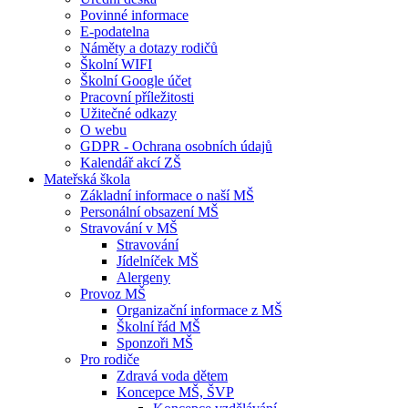
Povinné informace
E-podatelna
Náměty a dotazy rodičů
Školní WIFI
Školní Google účet
Pracovní příležitosti
Užitečné odkazy
O webu
GDPR - Ochrana osobních údajů
Kalendář akcí ZŠ
Mateřská škola
Základní informace o naší MŠ
Personální obsazení MŠ
Stravování v MŠ
Stravování
Jídelníček MŠ
Alergeny
Provoz MŠ
Organizační informace z MŠ
Školní řád MŠ
Sponzoři MŠ
Pro rodiče
Zdravá voda dětem
Koncepce MŠ, ŠVP