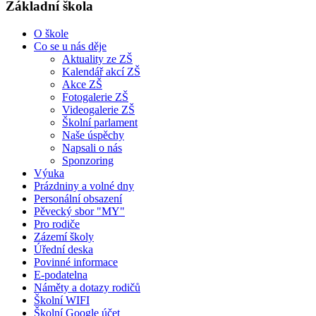
Základní škola
O škole
Co se u nás děje
Aktuality ze ZŠ
Kalendář akcí ZŠ
Akce ZŠ
Fotogalerie ZŠ
Videogalerie ZŠ
Školní parlament
Naše úspěchy
Napsali o nás
Sponzoring
Výuka
Prázdniny a volné dny
Personální obsazení
Pěvecký sbor "MY"
Pro rodiče
Zázemí školy
Úřední deska
Povinné informace
E-podatelna
Náměty a dotazy rodičů
Školní WIFI
Školní Google účet