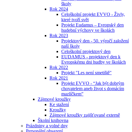
školy
Rok 2024
Celoškolní projekt EVVO - Živly,
které tvoří svět
Projekt Eudamus – Evropský den
hudební výchovy ve školách
Rok 2023
Projektový den - 50. výročí založení
naší školy
Celoškolní projektový den
EUDAMUS - projektový den k
Evropskému dni hudby ve školách
Rok 2022
Projekt "Les není smetiště"
Rok 2021
Projekt EVVO - “Jak být dobrým
chovatelem aneb život s domácím
mazlíčkem”
Zájmové kroužky
Ke stažení
Kroužky
Zájmové kroužky zajišťované externě
Školní knihovna
Prázdniny a volné dny
Personální obsazení