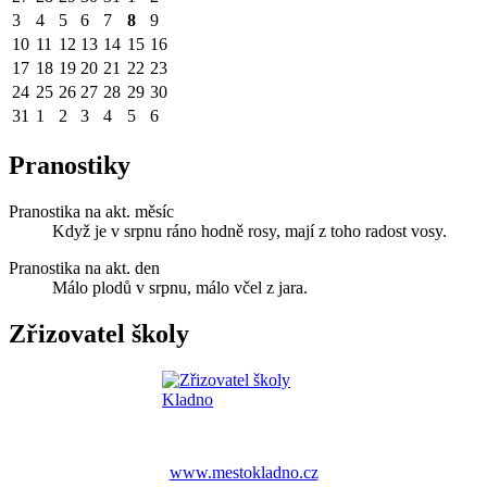
3
4
5
6
7
8
9
10
11
12
13
14
15
16
17
18
19
20
21
22
23
24
25
26
27
28
29
30
31
1
2
3
4
5
6
Pranostiky
Pranostika na akt. měsíc
Když je v srpnu ráno hodně rosy, mají z toho radost vosy.
Pranostika na akt. den
Málo plodů v srpnu, málo včel z jara.
Zřizovatel školy
www.mestokladno.cz