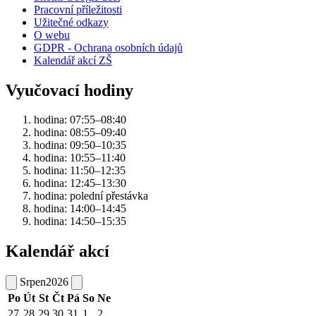
Pracovní příležitosti
Užitečné odkazy
O webu
GDPR - Ochrana osobních údajů
Kalendář akcí ZŠ
Vyučovací hodiny
hodina: 07:55–08:40
hodina: 08:55–09:40
hodina: 09:50–10:35
hodina: 10:55–11:40
hodina: 11:50–12:35
hodina: 12:45–13:30
hodina: polední přestávka
hodina: 14:00–14:45
hodina: 14:50–15:35
Kalendář akcí
Srpen
2026
Po
Út
St
Čt
Pá
So
Ne
27
28
29
30
31
1
2