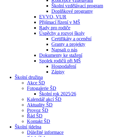
Koncepce vzdělávání
Školní vzdělávací program
Doplňkové programy
EVVO, VUR
Přijímací řízení v MŠ
Rady pro rodiče
Úspěchy a rozvoj školy
Certifikáty a ocenění
Granty a projekty
Napsali o nás
Dokumenty ke stažení
Spolek rodičů při MŠ
Hospodaření
Zápisy
Školní družina
Akce ŠD
Fotogalerie ŠD
Školní rok 2025⁄26
Kalendář akcí ŠD
Aktuality ŠD
Provoz ŠD
Řád ŠD
Kontakt ŠD
Školní jídelna
Důležité informace