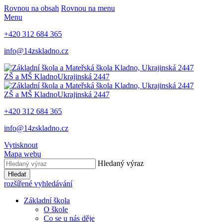
Rovnou na obsah
Rovnou na menu
Menu
+420 312 684 365
info@14zskladno.cz
ZŠ a MŠ Kladno
Ukrajinská 2447
ZŠ a MŠ Kladno
Ukrajinská 2447
+420 312 684 365
info@14zskladno.cz
Vytisknout
Mapa webu
Hledaný výraz
Hledat
rozšířené vyhledávání
Základní škola
O škole
Co se u nás děje