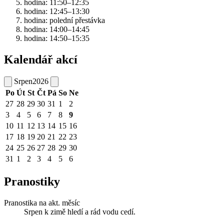
hodina: 11:50–12:35
hodina: 12:45–13:30
hodina: polední přestávka
hodina: 14:00–14:45
hodina: 14:50–15:35
Kalendář akcí
Srpen
2026
Po
Út
St
Čt
Pá
So
Ne
27
28
29
30
31
1
2
3
4
5
6
7
8
9
10
11
12
13
14
15
16
17
18
19
20
21
22
23
24
25
26
27
28
29
30
31
1
2
3
4
5
6
Pranostiky
Pranostika na akt. měsíc
Srpen k zimě hledí a rád vodu cedí.