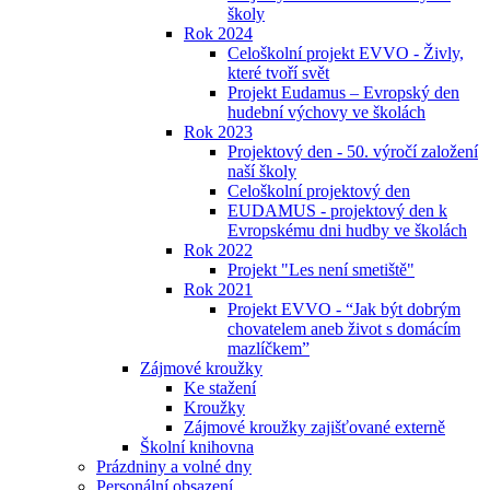
školy
Rok 2024
Celoškolní projekt EVVO - Živly,
které tvoří svět
Projekt Eudamus – Evropský den
hudební výchovy ve školách
Rok 2023
Projektový den - 50. výročí založení
naší školy
Celoškolní projektový den
EUDAMUS - projektový den k
Evropskému dni hudby ve školách
Rok 2022
Projekt "Les není smetiště"
Rok 2021
Projekt EVVO - “Jak být dobrým
chovatelem aneb život s domácím
mazlíčkem”
Zájmové kroužky
Ke stažení
Kroužky
Zájmové kroužky zajišťované externě
Školní knihovna
Prázdniny a volné dny
Personální obsazení