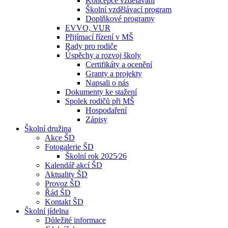
Koncepce vzdělávání
Školní vzdělávací program
Doplňkové programy
EVVO, VUR
Přijímací řízení v MŠ
Rady pro rodiče
Úspěchy a rozvoj školy
Certifikáty a ocenění
Granty a projekty
Napsali o nás
Dokumenty ke stažení
Spolek rodičů při MŠ
Hospodaření
Zápisy
Školní družina
Akce ŠD
Fotogalerie ŠD
Školní rok 2025⁄26
Kalendář akcí ŠD
Aktuality ŠD
Provoz ŠD
Řád ŠD
Kontakt ŠD
Školní jídelna
Důležité informace