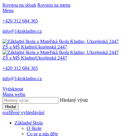
Rovnou na obsah
Rovnou na menu
Menu
+420 312 684 365
info@14zskladno.cz
ZŠ a MŠ Kladno
Ukrajinská 2447
ZŠ a MŠ Kladno
Ukrajinská 2447
+420 312 684 365
info@14zskladno.cz
Vytisknout
Mapa webu
Hledaný výraz
Hledat
rozšířené vyhledávání
Základní škola
O škole
Co se u nás děje