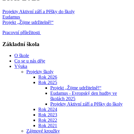
Projekty Aktivní září a Pěšky do školy
Eudamus
Projekt „Žijme udržitelně!“
Pracovní příležitosti
Základní škola
O škole
Co se u nás děje
Výuka
Projekty školy
Rok 2026
Rok 2025
Projekt „Žijme udržitelně!“
Eudamus - Evropský den hudby ve
školách 2025
Projekty Aktivní září a Pěšky do školy
Rok 2024
Rok 2023
Rok 2022
Rok 2021
Zájmové kroužky