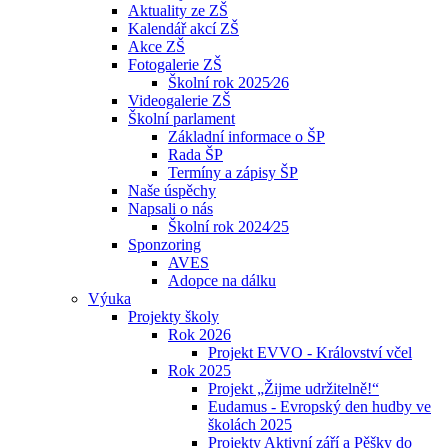
Aktuality ze ZŠ
Kalendář akcí ZŠ
Akce ZŠ
Fotogalerie ZŠ
Školní rok 2025⁄26
Videogalerie ZŠ
Školní parlament
Základní informace o ŠP
Rada ŠP
Termíny a zápisy ŠP
Naše úspěchy
Napsali o nás
Školní rok 2024⁄25
Sponzoring
AVES
Adopce na dálku
Výuka
Projekty školy
Rok 2026
Projekt EVVO - Království včel
Rok 2025
Projekt „Žijme udržitelně!“
Eudamus - Evropský den hudby ve
školách 2025
Projekty Aktivní září a Pěšky do