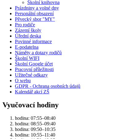
Školní knihovna
Prázdniny a volné dny
Personální obsazení
Pěvecký sbor "MY"
Pro rodiče
Zázemí školy
Úřední deska
Povinné informace
E-podatelna
Náměty a dotazy rodičů
Školní WIFI
Školní Google účet
Pracovní příležitosti
Užitečné odkazy
O webu
GDPR - Ochrana osobních údajů
Kalendář akcí ZŠ
Vyučovací hodiny
hodina: 07:55–08:40
hodina: 08:55–09:40
hodina: 09:50–10:35
hodina: 10:55–11:40