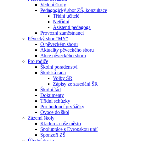
Vedení školy
Pedagogický sbor ZŠ, konzultace
Třídní učitelé
Netřídní
Asistenti pedagoga
Provozní zaměstnanci
Pěvecký sbor "MY"
O pěveckém sboru
Aktuality pěveckého sboru
Akce pěveckého sboru
Pro rodiče
Školní poradenství
Školská rada
Volby ŠR
Zápisy ze zasedání ŠR
Školní řád
Dokumenty
Třídní schůzky
Pro budoucí prvňáčky
Ovoce do škol
Zázemí školy
Kladno - naše město
Spolupráce s Evropskou unií
Sponzoři ZŠ
Úřední deska