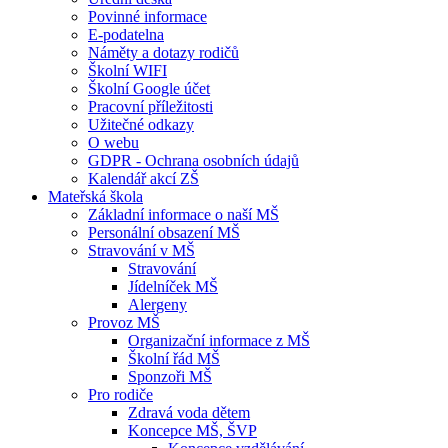
Povinné informace
E-podatelna
Náměty a dotazy rodičů
Školní WIFI
Školní Google účet
Pracovní příležitosti
Užitečné odkazy
O webu
GDPR - Ochrana osobních údajů
Kalendář akcí ZŠ
Mateřská škola
Základní informace o naší MŠ
Personální obsazení MŠ
Stravování v MŠ
Stravování
Jídelníček MŠ
Alergeny
Provoz MŠ
Organizační informace z MŠ
Školní řád MŠ
Sponzoři MŠ
Pro rodiče
Zdravá voda dětem
Koncepce MŠ, ŠVP