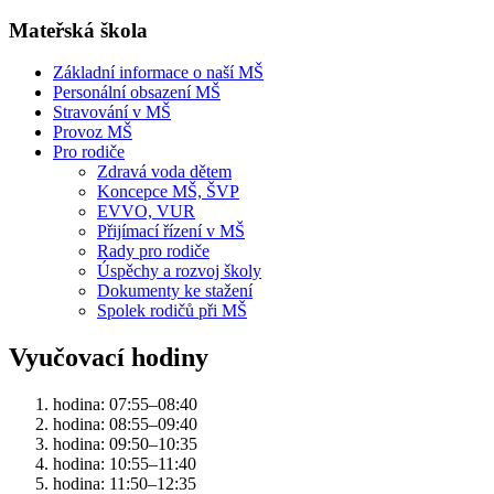
Mateřská škola
Základní informace o naší MŠ
Personální obsazení MŠ
Stravování v MŠ
Provoz MŠ
Pro rodiče
Zdravá voda dětem
Koncepce MŠ, ŠVP
EVVO, VUR
Přijímací řízení v MŠ
Rady pro rodiče
Úspěchy a rozvoj školy
Dokumenty ke stažení
Spolek rodičů při MŠ
Vyučovací hodiny
hodina: 07:55–08:40
hodina: 08:55–09:40
hodina: 09:50–10:35
hodina: 10:55–11:40
hodina: 11:50–12:35