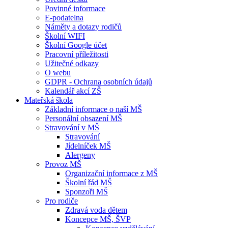
Povinné informace
E-podatelna
Náměty a dotazy rodičů
Školní WIFI
Školní Google účet
Pracovní příležitosti
Užitečné odkazy
O webu
GDPR - Ochrana osobních údajů
Kalendář akcí ZŠ
Mateřská škola
Základní informace o naší MŠ
Personální obsazení MŠ
Stravování v MŠ
Stravování
Jídelníček MŠ
Alergeny
Provoz MŠ
Organizační informace z MŠ
Školní řád MŠ
Sponzoři MŠ
Pro rodiče
Zdravá voda dětem
Koncepce MŠ, ŠVP