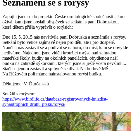
Seznámení se s rorýsy
Zapojili jsme se do projektu České ornitologické společnosti - Jaro
ožívá, kam jsme poslali příspěvek ze setkání s paní Dobruskou,
která dětem přišla vyprávět o rorýsích:
Dne 15. 5. 2015 nás navštívila paní Dobruská a seznámila s rorýsy.
Setkání bylo velice zajímavé nejen pro děti, ale i pro dospělé.
Naučila nás zastavit se a podívat se nahoru, do míst, kam se obvykle
nedíváme. Najednou jsme viděli kroužící rorýse nad zahradou
mateřské školy, budky na okolních panelácích, obydlenou naší
budku na zahradě sýkorkami, kterých jsme si ještě včera nevšimli...
Stačí se jenom zastavit a správně se dívat. Na budově MŠ
Na Růžovém poli máme nainstalovanou rorýsí budku.
Děkujeme, V. Ďurčanská
Soužití s rorýsem:
https://www.birdlife.cz/databaze-registrovanych-hnizdist-
synantropnich-druhu-ptaku/rorysi/