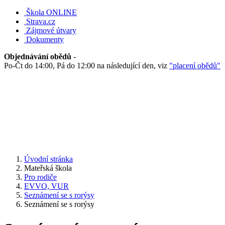
Škola ONLINE
Strava.cz
Zájmové útvary
Dokumenty
Objednávání obědů
-
Po-Čt do 14:00, Pá do 12:00 na následující den, viz
"placení obědů"
Úvodní stránka
Mateřská škola
Pro rodiče
EVVO, VUR
Seznámení se s rorýsy
Seznámení se s rorýsy