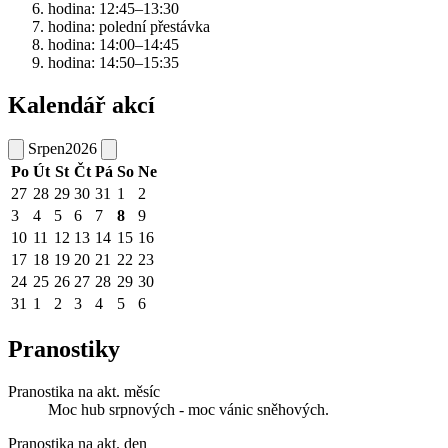
hodina: 12:45–13:30
hodina: polední přestávka
hodina: 14:00–14:45
hodina: 14:50–15:35
Kalendář akcí
Srpen
2026
Po
Út
St
Čt
Pá
So
Ne
27
28
29
30
31
1
2
3
4
5
6
7
8
9
10
11
12
13
14
15
16
17
18
19
20
21
22
23
24
25
26
27
28
29
30
31
1
2
3
4
5
6
Pranostiky
Pranostika na akt. měsíc
Moc hub srpnových - moc vánic sněhových.
Pranostika na akt. den