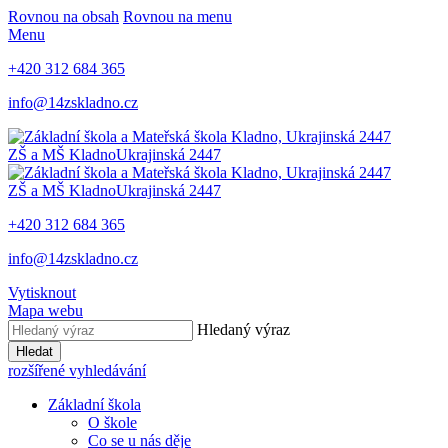
Rovnou na obsah
Rovnou na menu
Menu
+420 312 684 365
info@14zskladno.cz
ZŠ a MŠ Kladno
Ukrajinská 2447
ZŠ a MŠ Kladno
Ukrajinská 2447
+420 312 684 365
info@14zskladno.cz
Vytisknout
Mapa webu
Hledaný výraz
Hledat
rozšířené vyhledávání
Základní škola
O škole
Co se u nás děje