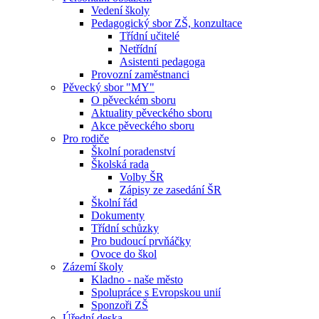
Vedení školy
Pedagogický sbor ZŠ, konzultace
Třídní učitelé
Netřídní
Asistenti pedagoga
Provozní zaměstnanci
Pěvecký sbor "MY"
O pěveckém sboru
Aktuality pěveckého sboru
Akce pěveckého sboru
Pro rodiče
Školní poradenství
Školská rada
Volby ŠR
Zápisy ze zasedání ŠR
Školní řád
Dokumenty
Třídní schůzky
Pro budoucí prvňáčky
Ovoce do škol
Zázemí školy
Kladno - naše město
Spolupráce s Evropskou unií
Sponzoři ZŠ
Úřední deska