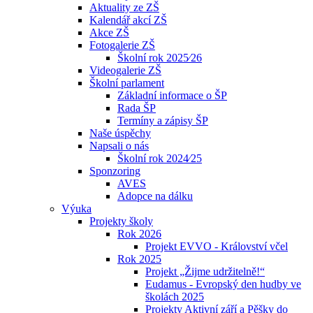
Aktuality ze ZŠ
Kalendář akcí ZŠ
Akce ZŠ
Fotogalerie ZŠ
Školní rok 2025⁄26
Videogalerie ZŠ
Školní parlament
Základní informace o ŠP
Rada ŠP
Termíny a zápisy ŠP
Naše úspěchy
Napsali o nás
Školní rok 2024⁄25
Sponzoring
AVES
Adopce na dálku
Výuka
Projekty školy
Rok 2026
Projekt EVVO - Království včel
Rok 2025
Projekt „Žijme udržitelně!“
Eudamus - Evropský den hudby ve
školách 2025
Projekty Aktivní září a Pěšky do