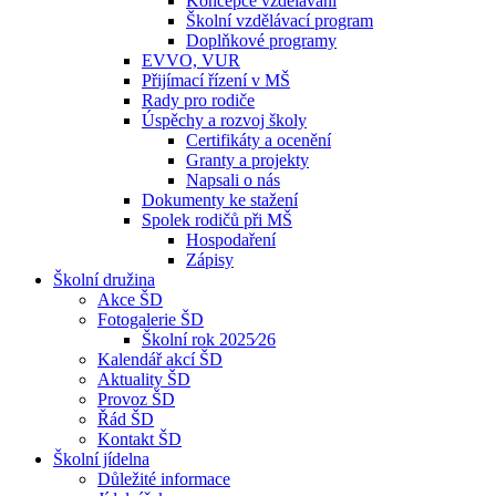
Koncepce vzdělávání
Školní vzdělávací program
Doplňkové programy
EVVO, VUR
Přijímací řízení v MŠ
Rady pro rodiče
Úspěchy a rozvoj školy
Certifikáty a ocenění
Granty a projekty
Napsali o nás
Dokumenty ke stažení
Spolek rodičů při MŠ
Hospodaření
Zápisy
Školní družina
Akce ŠD
Fotogalerie ŠD
Školní rok 2025⁄26
Kalendář akcí ŠD
Aktuality ŠD
Provoz ŠD
Řád ŠD
Kontakt ŠD
Školní jídelna
Důležité informace