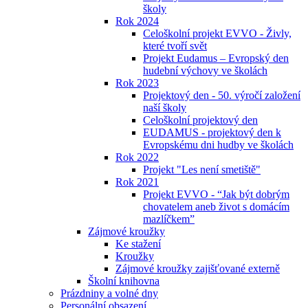
školy
Rok 2024
Celoškolní projekt EVVO - Živly,
které tvoří svět
Projekt Eudamus – Evropský den
hudební výchovy ve školách
Rok 2023
Projektový den - 50. výročí založení
naší školy
Celoškolní projektový den
EUDAMUS - projektový den k
Evropskému dni hudby ve školách
Rok 2022
Projekt "Les není smetiště"
Rok 2021
Projekt EVVO - “Jak být dobrým
chovatelem aneb život s domácím
mazlíčkem”
Zájmové kroužky
Ke stažení
Kroužky
Zájmové kroužky zajišťované externě
Školní knihovna
Prázdniny a volné dny
Personální obsazení