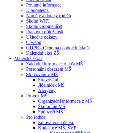
Povinné informace
E-podatelna
Náměty a dotazy rodičů
Školní WIFI
Školní Google účet
Pracovní příležitosti
Užitečné odkazy
O webu
GDPR - Ochrana osobních údajů
Kalendář akcí ZŠ
Mateřská škola
Základní informace o naší MŠ
Personální obsazení MŠ
Stravování v MŠ
Stravování
Jídelníček MŠ
Alergeny
Provoz MŠ
Organizační informace z MŠ
Školní řád MŠ
Sponzoři MŠ
Pro rodiče
Zdravá voda dětem
Koncepce MŠ, ŠVP