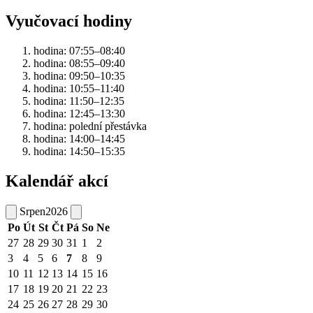
Vyučovací hodiny
hodina: 07:55–08:40
hodina: 08:55–09:40
hodina: 09:50–10:35
hodina: 10:55–11:40
hodina: 11:50–12:35
hodina: 12:45–13:30
hodina: polední přestávka
hodina: 14:00–14:45
hodina: 14:50–15:35
Kalendář akcí
Srpen
2026
Po
Út
St
Čt
Pá
So
Ne
27
28
29
30
31
1
2
3
4
5
6
7
8
9
10
11
12
13
14
15
16
17
18
19
20
21
22
23
24
25
26
27
28
29
30