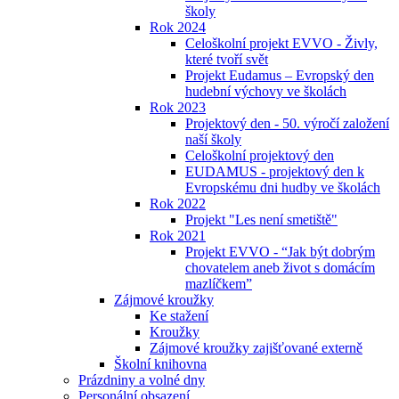
školy
Rok 2024
Celoškolní projekt EVVO - Živly,
které tvoří svět
Projekt Eudamus – Evropský den
hudební výchovy ve školách
Rok 2023
Projektový den - 50. výročí založení
naší školy
Celoškolní projektový den
EUDAMUS - projektový den k
Evropskému dni hudby ve školách
Rok 2022
Projekt "Les není smetiště"
Rok 2021
Projekt EVVO - “Jak být dobrým
chovatelem aneb život s domácím
mazlíčkem”
Zájmové kroužky
Ke stažení
Kroužky
Zájmové kroužky zajišťované externě
Školní knihovna
Prázdniny a volné dny
Personální obsazení