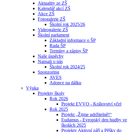
Aktuality ze ZŠ
Kalendář akcí ZŠ
Akce ZŠ
Fotogalerie ZŠ
Školní rok 2025⁄26
Videogalerie ZŠ
Školní parlament
Základní informace o ŠP
Rada ŠP
Termíny a zápisy ŠP
Naše úspěchy
Napsali o nás
Školní rok 2024⁄25
Sponzoring
AVES
Adopce na dálku
Výuka
Projekty školy
Rok 2026
Projekt EVVO - Království včel
Rok 2025
Projekt „Žijme udržitelně!“
Eudamus - Evropský den hudby ve
školách 2025
Projekty Aktivní září a Pěšky do