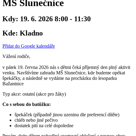
MŠ Slunečnice
Kdy:
19. 6. 2026 8:00 - 11:30
Kde:
Kladno
Přidat do Google kalendáře
Vážení rodiče,
v pátek 19. června 2026 nás s dětmi čeká příjemný den plný aktivit
venku. Navštívíme zahradu MŠ Slunečnice, kde budeme opékat
špekáčky, a následně se vydáme na procházku do lesoparku
Bažantnice
Typ akce: ostatní (akce pro žáky)
Co s sebou do batůžku:
špekáček (případně jinou uzeninu dle preferencí dítěte)
chléb nebo jiné pečivo
dostatek pití na celé dopoledne
Prosím, dejte dětem pohodlné sportovní oblečení a pevnou obuv