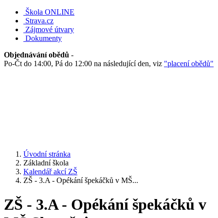
Škola ONLINE
Strava.cz
Zájmové útvary
Dokumenty
Objednávání obědů
-
Po-Čt do 14:00, Pá do 12:00 na následující den, viz
"placení obědů"
Úvodní stránka
Základní škola
Kalendář akcí ZŠ
ZŠ - 3.A - Opékání špekáčků v MŠ...
ZŠ - 3.A - Opékání špekáčků v