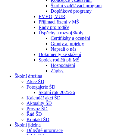
Koncepce vzdělávání
Školní vzdělávací program
Doplňkové programy
EVVO, VUR
Přijímací řízení v MŠ
Rady pro rodiče
Úspěchy a rozvoj školy
Certifikáty a ocenění
Granty a projekty
Napsali o nás
Dokumenty ke stažení
Spolek rodičů při MŠ
Hospodaření
Zápisy
Školní družina
Akce ŠD
Fotogalerie ŠD
Školní rok 2025⁄26
Kalendář akcí ŠD
Aktuality ŠD
Provoz ŠD
Řád ŠD
Kontakt ŠD
Školní jídelna
Důležité informace