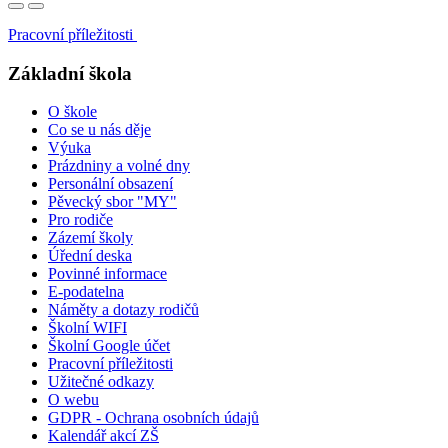
Pracovní příležitosti
Základní škola
O škole
Co se u nás děje
Výuka
Prázdniny a volné dny
Personální obsazení
Pěvecký sbor "MY"
Pro rodiče
Zázemí školy
Úřední deska
Povinné informace
E-podatelna
Náměty a dotazy rodičů
Školní WIFI
Školní Google účet
Pracovní příležitosti
Užitečné odkazy
O webu
GDPR - Ochrana osobních údajů
Kalendář akcí ZŠ