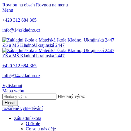
Rovnou na obsah
Rovnou na menu
Menu
+420 312 684 365
info@14zskladno.cz
ZŠ a MŠ Kladno
Ukrajinská 2447
ZŠ a MŠ Kladno
Ukrajinská 2447
+420 312 684 365
info@14zskladno.cz
Vytisknout
Mapa webu
Hledaný výraz
Hledat
rozšířené vyhledávání
Základní škola
O škole
Co se u nás děje