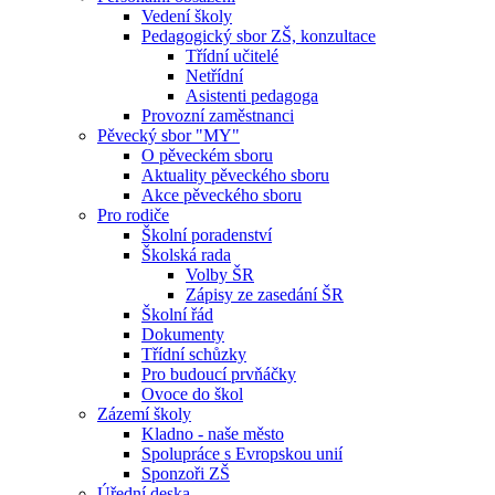
Vedení školy
Pedagogický sbor ZŠ, konzultace
Třídní učitelé
Netřídní
Asistenti pedagoga
Provozní zaměstnanci
Pěvecký sbor "MY"
O pěveckém sboru
Aktuality pěveckého sboru
Akce pěveckého sboru
Pro rodiče
Školní poradenství
Školská rada
Volby ŠR
Zápisy ze zasedání ŠR
Školní řád
Dokumenty
Třídní schůzky
Pro budoucí prvňáčky
Ovoce do škol
Zázemí školy
Kladno - naše město
Spolupráce s Evropskou unií
Sponzoři ZŠ
Úřední deska