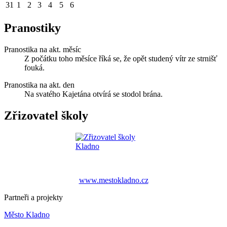
31
1
2
3
4
5
6
Pranostiky
Pranostika na akt. měsíc
Z počátku toho měsíce říká se, že opět studený vítr ze strnišť
fouká.
Pranostika na akt. den
Na svatého Kajetána otvírá se stodol brána.
Zřizovatel školy
www.mestokladno.cz
Partneři a projekty
Město Kladno