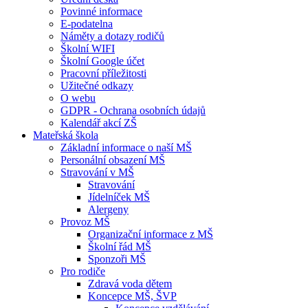
Povinné informace
E-podatelna
Náměty a dotazy rodičů
Školní WIFI
Školní Google účet
Pracovní příležitosti
Užitečné odkazy
O webu
GDPR - Ochrana osobních údajů
Kalendář akcí ZŠ
Mateřská škola
Základní informace o naší MŠ
Personální obsazení MŠ
Stravování v MŠ
Stravování
Jídelníček MŠ
Alergeny
Provoz MŠ
Organizační informace z MŠ
Školní řád MŠ
Sponzoři MŠ
Pro rodiče
Zdravá voda dětem
Koncepce MŠ, ŠVP