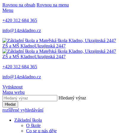
Rovnou na obsah
Rovnou na menu
Menu
+420 312 684 365
info@14zskladno.cz
ZŠ a MŠ Kladno
Ukrajinská 2447
ZŠ a MŠ Kladno
Ukrajinská 2447
+420 312 684 365
info@14zskladno.cz
Vytisknout
Mapa webu
Hledaný výraz
Hledat
rozšířené vyhledávání
Základní škola
O škole
Co se u nás děje