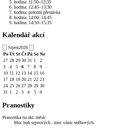
hodina: 11:50–12:35
hodina: 12:45–13:30
hodina: polední přestávka
hodina: 14:00–14:45
hodina: 14:50–15:35
Kalendář akcí
Srpen
2026
Po
Út
St
Čt
Pá
So
Ne
27
28
29
30
31
1
2
3
4
5
6
7
8
9
10
11
12
13
14
15
16
17
18
19
20
21
22
23
24
25
26
27
28
29
30
31
1
2
3
4
5
6
Pranostiky
Pranostika na akt. měsíc
Moc hub srpnových - moc vánic sněhových.