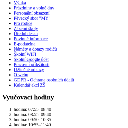
Výuka
Prázdniny a volné dny
Personální obsazení
Pěvecký sbor "MY"
Pro rodiče
Zázemí školy
Úřední deska
Povinné informace
E-podatelna
Náměty a dotazy rodičů
Školní WIFI
Školní Google účet
Pracovní příležitosti
Užitečné odkazy
O webu
GDPR - Ochrana osobních údajů
Kalendář akcí ZŠ
Vyučovací hodiny
hodina: 07:55–08:40
hodina: 08:55–09:40
hodina: 09:50–10:35
hodina: 10:55–11:40