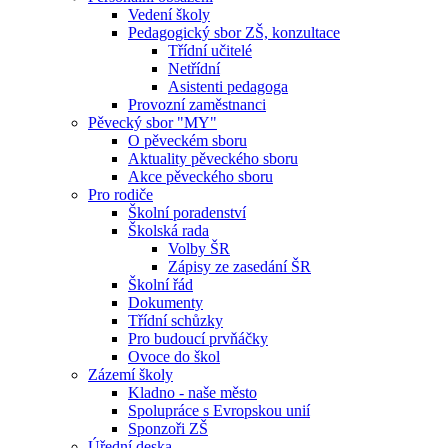
Vedení školy
Pedagogický sbor ZŠ, konzultace
Třídní učitelé
Netřídní
Asistenti pedagoga
Provozní zaměstnanci
Pěvecký sbor "MY"
O pěveckém sboru
Aktuality pěveckého sboru
Akce pěveckého sboru
Pro rodiče
Školní poradenství
Školská rada
Volby ŠR
Zápisy ze zasedání ŠR
Školní řád
Dokumenty
Třídní schůzky
Pro budoucí prvňáčky
Ovoce do škol
Zázemí školy
Kladno - naše město
Spolupráce s Evropskou unií
Sponzoři ZŠ
Úřední deska