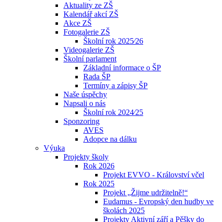
Aktuality ze ZŠ
Kalendář akcí ZŠ
Akce ZŠ
Fotogalerie ZŠ
Školní rok 2025⁄26
Videogalerie ZŠ
Školní parlament
Základní informace o ŠP
Rada ŠP
Termíny a zápisy ŠP
Naše úspěchy
Napsali o nás
Školní rok 2024⁄25
Sponzoring
AVES
Adopce na dálku
Výuka
Projekty školy
Rok 2026
Projekt EVVO - Království včel
Rok 2025
Projekt „Žijme udržitelně!“
Eudamus - Evropský den hudby ve
školách 2025
Projekty Aktivní září a Pěšky do