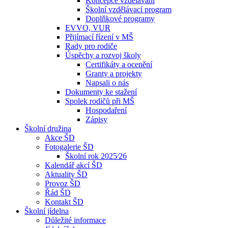
Koncepce vzdělávání
Školní vzdělávací program
Doplňkové programy
EVVO, VUR
Přijímací řízení v MŠ
Rady pro rodiče
Úspěchy a rozvoj školy
Certifikáty a ocenění
Granty a projekty
Napsali o nás
Dokumenty ke stažení
Spolek rodičů při MŠ
Hospodaření
Zápisy
Školní družina
Akce ŠD
Fotogalerie ŠD
Školní rok 2025⁄26
Kalendář akcí ŠD
Aktuality ŠD
Provoz ŠD
Řád ŠD
Kontakt ŠD
Školní jídelna
Důležité informace