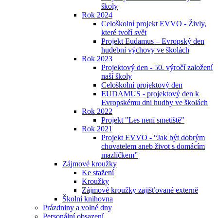
školy
Rok 2024
Celoškolní projekt EVVO - Živly,
které tvoří svět
Projekt Eudamus – Evropský den
hudební výchovy ve školách
Rok 2023
Projektový den - 50. výročí založení
naší školy
Celoškolní projektový den
EUDAMUS - projektový den k
Evropskému dni hudby ve školách
Rok 2022
Projekt "Les není smetiště"
Rok 2021
Projekt EVVO - “Jak být dobrým
chovatelem aneb život s domácím
mazlíčkem”
Zájmové kroužky
Ke stažení
Kroužky
Zájmové kroužky zajišťované externě
Školní knihovna
Prázdniny a volné dny
Personální obsazení