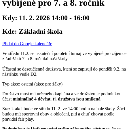
vybíjené pro 7. a 8. ročník
Kdy:
11. 2. 2026 14:00 - 16:00
Kde:
Základní škola
Přidat do Google kalendáře
Ve středu 11.2. se uskuteční pololetní turnaj ve vybíjené pro zájemce
z řad žáků 7. a 8. ročníků naší školy.
Účastní se desetičlenná družstva, která se zapisují do pondělí 9.2. na
nástěnku vedle D2.
Typ akce: ostatní (akce pro žáky)
Družstvo musí mít určeného kapitána a ve družstvu je podmínkou
účast
minimálně 4 děvčat, tj. družstva jsou smíšená
.
Sraz k akci bude ve středu 11. 2. ve 14:00 hodin na hale školy. Žáci
budou mít sportovní obuv a oblečení, pití a chuť chovat podle
pravidel fair play.
Podmínkou je i informování svého zákonného zástupce
, že se