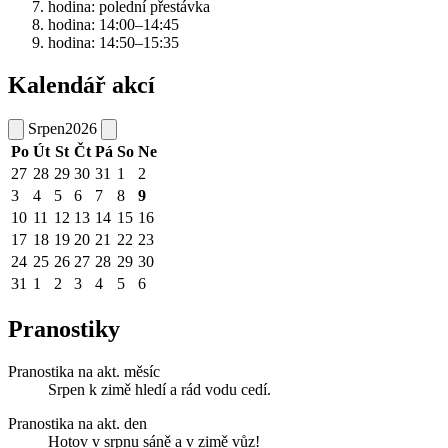
hodina: polední přestávka
hodina: 14:00–14:45
hodina: 14:50–15:35
Kalendář akcí
Srpen
2026
Po
Út
St
Čt
Pá
So
Ne
27
28
29
30
31
1
2
3
4
5
6
7
8
9
10
11
12
13
14
15
16
17
18
19
20
21
22
23
24
25
26
27
28
29
30
31
1
2
3
4
5
6
Pranostiky
Pranostika na akt. měsíc
Srpen k zimě hledí a rád vodu cedí.
Pranostika na akt. den
Hotov v srpnu sáně a v zimě vůz!