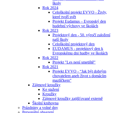
školy
Rok 2024
Celoškolní projekt EVVO - Živly,
které tvoří svět
Projekt Eudamus – Evropský den
hudební výchovy ve školách
Rok 2023
Projektový den - 50. výročí založení
naší školy
Celoškolní projektový den
EUDAMUS - projektový den k
Evropskému dni hudby ve školách
Rok 2022
Projekt "Les není smetiště"
Rok 2021
Projekt EVVO - “Jak být dobrým
chovatelem aneb život s domácím
mazlíčkem”
Zájmové kroužky
Ke stažení
Kroužky
Zájmové kroužky zajišťované externě
Školní knihovna
Prázdniny a volné dny
Personální obsazení