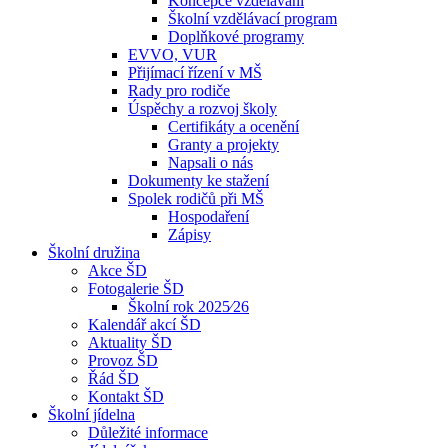
Koncepce vzdělávání
Školní vzdělávací program
Doplňkové programy
EVVO, VUR
Přijímací řízení v MŠ
Rady pro rodiče
Úspěchy a rozvoj školy
Certifikáty a ocenění
Granty a projekty
Napsali o nás
Dokumenty ke stažení
Spolek rodičů při MŠ
Hospodaření
Zápisy
Školní družina
Akce ŠD
Fotogalerie ŠD
Školní rok 2025⁄26
Kalendář akcí ŠD
Aktuality ŠD
Provoz ŠD
Řád ŠD
Kontakt ŠD
Školní jídelna
Důležité informace