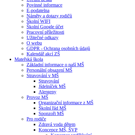
Povinné informace
E-podatelna
Náměty a dotazy rodičů
Školní WIFI
Školní Google účet
Pracovní příležitosti
Užitečné odkazy
O webu
GDPR - Ochrana osobních údajů
Kalendář akcí ZŠ
Mateřská škola
Základní informace o naší MŠ
Personální obsazení MŠ
Stravování v MŠ
Stravování
Jídelníček MŠ
Alergeny
Provoz MŠ
Organizační informace z MŠ
Školní řád MŠ
Sponzoři MŠ
Pro rodiče
Zdravá voda dětem
Koncepce MŠ, ŠVP