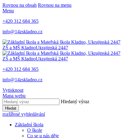
Rovnou na obsah
Rovnou na menu
Menu
+420 312 684 365
info@14zskladno.cz
ZŠ a MŠ Kladno
Ukrajinská 2447
ZŠ a MŠ Kladno
Ukrajinská 2447
+420 312 684 365
info@14zskladno.cz
Vytisknout
Mapa webu
Hledaný výraz
Hledat
rozšířené vyhledávání
Základní škola
O škole
Co se u nás děje