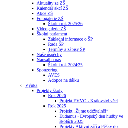
Aktuality ze ZŠ
Kalendář akcí ZŠ
Akce ZŠ
Fotogalerie ZŠ
Školní rok 2025⁄26
Videogalerie ZŠ
Školní parlament
Základní informace o ŠP
Rada ŠP
Termíny a zápisy ŠP
Naše úspěchy
Napsali o nás
Školní rok 2024⁄25
Sponzoring
AVES
Adopce na dálku
Výuka
Projekty školy
Rok 2026
Projekt EVVO - Království včel
Rok 2025
Projekt „Žijme udržitelně!“
Eudamus - Evropský den hudby ve
školách 2025
Projekty Aktivní září a Pěšky do