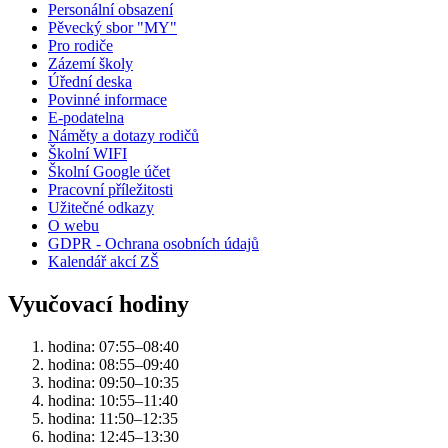
Personální obsazení
Pěvecký sbor "MY"
Pro rodiče
Zázemí školy
Úřední deska
Povinné informace
E-podatelna
Náměty a dotazy rodičů
Školní WIFI
Školní Google účet
Pracovní příležitosti
Užitečné odkazy
O webu
GDPR - Ochrana osobních údajů
Kalendář akcí ZŠ
Vyučovací hodiny
hodina: 07:55–08:40
hodina: 08:55–09:40
hodina: 09:50–10:35
hodina: 10:55–11:40
hodina: 11:50–12:35
hodina: 12:45–13:30