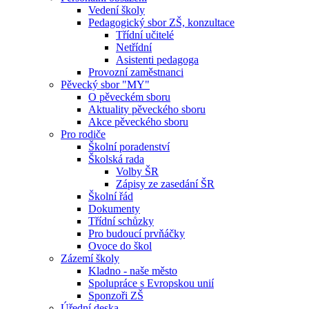
Vedení školy
Pedagogický sbor ZŠ, konzultace
Třídní učitelé
Netřídní
Asistenti pedagoga
Provozní zaměstnanci
Pěvecký sbor "MY"
O pěveckém sboru
Aktuality pěveckého sboru
Akce pěveckého sboru
Pro rodiče
Školní poradenství
Školská rada
Volby ŠR
Zápisy ze zasedání ŠR
Školní řád
Dokumenty
Třídní schůzky
Pro budoucí prvňáčky
Ovoce do škol
Zázemí školy
Kladno - naše město
Spolupráce s Evropskou unií
Sponzoři ZŠ
Úřední deska