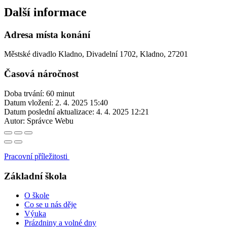
Další informace
Adresa místa konání
Městské divadlo Kladno, Divadelní 1702, Kladno, 27201
Časová náročnost
Doba trvání: 60 minut
Datum vložení:
2. 4. 2025 15:40
Datum poslední aktualizace:
4. 4. 2025 12:21
Autor:
Správce Webu
Pracovní příležitosti
Základní škola
O škole
Co se u nás děje
Výuka
Prázdniny a volné dny