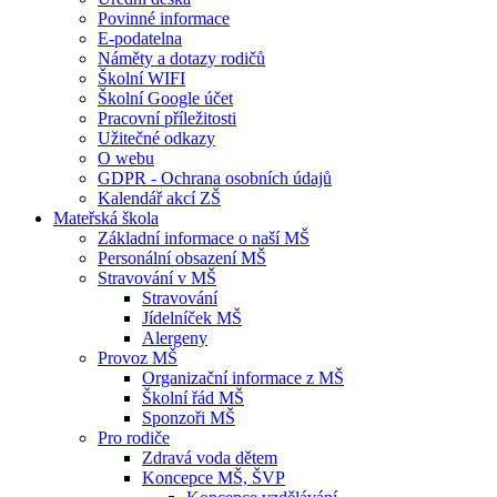
Povinné informace
E-podatelna
Náměty a dotazy rodičů
Školní WIFI
Školní Google účet
Pracovní příležitosti
Užitečné odkazy
O webu
GDPR - Ochrana osobních údajů
Kalendář akcí ZŠ
Mateřská škola
Základní informace o naší MŠ
Personální obsazení MŠ
Stravování v MŠ
Stravování
Jídelníček MŠ
Alergeny
Provoz MŠ
Organizační informace z MŠ
Školní řád MŠ
Sponzoři MŠ
Pro rodiče
Zdravá voda dětem
Koncepce MŠ, ŠVP