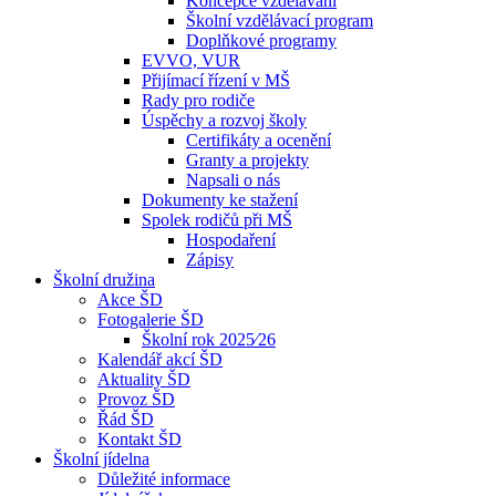
Koncepce vzdělávání
Školní vzdělávací program
Doplňkové programy
EVVO, VUR
Přijímací řízení v MŠ
Rady pro rodiče
Úspěchy a rozvoj školy
Certifikáty a ocenění
Granty a projekty
Napsali o nás
Dokumenty ke stažení
Spolek rodičů při MŠ
Hospodaření
Zápisy
Školní družina
Akce ŠD
Fotogalerie ŠD
Školní rok 2025⁄26
Kalendář akcí ŠD
Aktuality ŠD
Provoz ŠD
Řád ŠD
Kontakt ŠD
Školní jídelna
Důležité informace