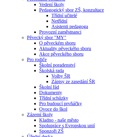
Vedení školy
Pedagogický sbor ZŠ, konzultace
Třídní učitelé
Netřídní
Asistenti pedagoga
Provozní zaměstnanci
Pěvecký sbor "MY"
O pěveckém sboru
Aktuality pěveckého sboru
Akce pěveckého sboru
Pro rodiče
Školní poradenství
Školská rada
Volby ŠR
Zápisy ze zasedání ŠR
Školní řád
Dokumenty
Třídní schůzky
Pro budoucí prvňáčky
Ovoce do škol
Zázemí školy
Kladno - naše město
Spolupráce s Evropskou unií
Sponzoři ZŠ
Úřední deska