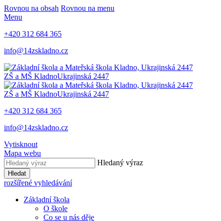
Rovnou na obsah
Rovnou na menu
Menu
+420 312 684 365
info@14zskladno.cz
ZŠ a MŠ Kladno
Ukrajinská 2447
ZŠ a MŠ Kladno
Ukrajinská 2447
+420 312 684 365
info@14zskladno.cz
Vytisknout
Mapa webu
Hledaný výraz
Hledat
rozšířené vyhledávání
Základní škola
O škole
Co se u nás děje