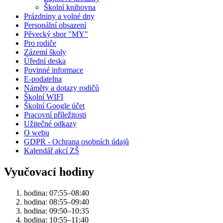
Školní knihovna
Prázdniny a volné dny
Personální obsazení
Pěvecký sbor "MY"
Pro rodiče
Zázemí školy
Úřední deska
Povinné informace
E-podatelna
Náměty a dotazy rodičů
Školní WIFI
Školní Google účet
Pracovní příležitosti
Užitečné odkazy
O webu
GDPR - Ochrana osobních údajů
Kalendář akcí ZŠ
Vyučovací hodiny
hodina: 07:55–08:40
hodina: 08:55–09:40
hodina: 09:50–10:35
hodina: 10:55–11:40