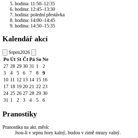
hodina: 11:50–12:35
hodina: 12:45–13:30
hodina: polední přestávka
hodina: 14:00–14:45
hodina: 14:50–15:35
Kalendář akcí
Srpen
2026
Po
Út
St
Čt
Pá
So
Ne
27
28
29
30
31
1
2
3
4
5
6
7
8
9
10
11
12
13
14
15
16
17
18
19
20
21
22
23
24
25
26
27
28
29
30
31
1
2
3
4
5
6
Pranostiky
Pranostika na akt. měsíc
Jsou-li v srpnu hory kalný, budou v zimě mrazy valný.