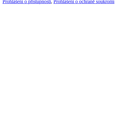
Prohlášení o přístupnosti
,
Prohlášení o ochraně soukromí