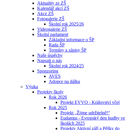
Aktuality ze ZŠ
Kalendář akcí ZŠ
Akce ZŠ
Fotogalerie ZŠ
Školní rok 2025⁄26
Videogalerie ZŠ
Školní parlament
Základní informace o ŠP
Rada ŠP
Termíny a zápisy ŠP
Naše úspěchy
Napsali o nás
Školní rok 2024⁄25
Sponzoring
AVES
Adopce na dálku
Výuka
Projekty školy
Rok 2026
Projekt EVVO - Království včel
Rok 2025
Projekt „Žijme udržitelně!“
Eudamus - Evropský den hudby ve
školách 2025
Projekty Aktivní září a Pěšky do