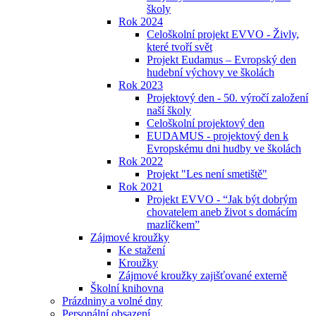
školy
Rok 2024
Celoškolní projekt EVVO - Živly,
které tvoří svět
Projekt Eudamus – Evropský den
hudební výchovy ve školách
Rok 2023
Projektový den - 50. výročí založení
naší školy
Celoškolní projektový den
EUDAMUS - projektový den k
Evropskému dni hudby ve školách
Rok 2022
Projekt "Les není smetiště"
Rok 2021
Projekt EVVO - “Jak být dobrým
chovatelem aneb život s domácím
mazlíčkem”
Zájmové kroužky
Ke stažení
Kroužky
Zájmové kroužky zajišťované externě
Školní knihovna
Prázdniny a volné dny
Personální obsazení