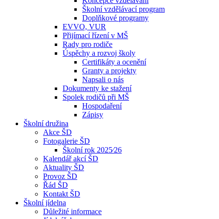
Koncepce vzdělávání
Školní vzdělávací program
Doplňkové programy
EVVO, VUR
Přijímací řízení v MŠ
Rady pro rodiče
Úspěchy a rozvoj školy
Certifikáty a ocenění
Granty a projekty
Napsali o nás
Dokumenty ke stažení
Spolek rodičů při MŠ
Hospodaření
Zápisy
Školní družina
Akce ŠD
Fotogalerie ŠD
Školní rok 2025⁄26
Kalendář akcí ŠD
Aktuality ŠD
Provoz ŠD
Řád ŠD
Kontakt ŠD
Školní jídelna
Důležité informace