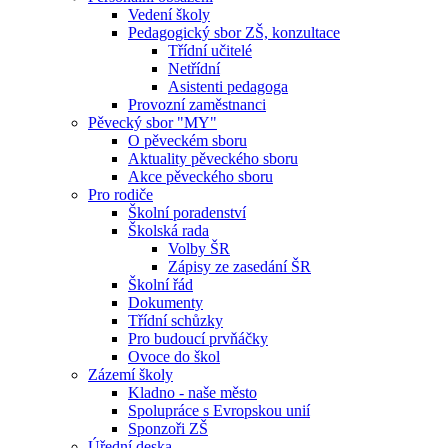
Vedení školy
Pedagogický sbor ZŠ, konzultace
Třídní učitelé
Netřídní
Asistenti pedagoga
Provozní zaměstnanci
Pěvecký sbor "MY"
O pěveckém sboru
Aktuality pěveckého sboru
Akce pěveckého sboru
Pro rodiče
Školní poradenství
Školská rada
Volby ŠR
Zápisy ze zasedání ŠR
Školní řád
Dokumenty
Třídní schůzky
Pro budoucí prvňáčky
Ovoce do škol
Zázemí školy
Kladno - naše město
Spolupráce s Evropskou unií
Sponzoři ZŠ
Úřední deska