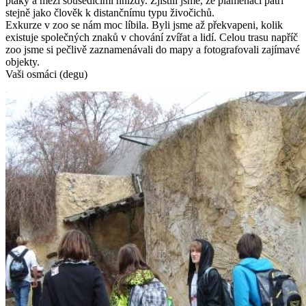
ptáky a mezi sousedícími hnízdy. Zjistili jsme, že plameňáci patří
stejně jako člověk k distančnímu typu živočichů.
Exkurze v zoo se nám moc líbila. Byli jsme až překvapeni, kolik
existuje společných znaků v chování zvířat a lidí. Celou trasu napříč
zoo jsme si pečlivě zaznamenávali do mapy a fotografovali zajímavé
objekty.
Vaši osmáci (degu)