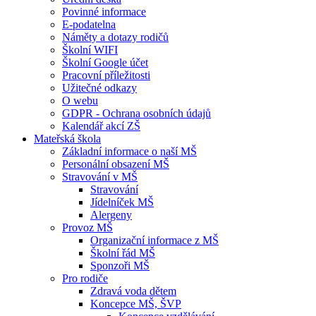
Povinné informace
E-podatelna
Náměty a dotazy rodičů
Školní WIFI
Školní Google účet
Pracovní příležitosti
Užitečné odkazy
O webu
GDPR - Ochrana osobních údajů
Kalendář akcí ZŠ
Mateřská škola
Základní informace o naší MŠ
Personální obsazení MŠ
Stravování v MŠ
Stravování
Jídelníček MŠ
Alergeny
Provoz MŠ
Organizační informace z MŠ
Školní řád MŠ
Sponzoři MŠ
Pro rodiče
Zdravá voda dětem
Koncepce MŠ, ŠVP