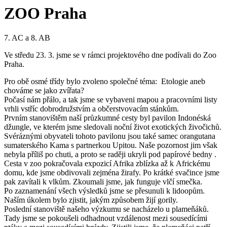
ZOO Praha
7. AC a 8. AB
Ve středu 23. 3. jsme se v rámci projektového dne podívali do Zoo
Praha.
Pro obě osmé třídy bylo zvoleno společné téma: Etologie aneb
chováme se jako zvířata?
Počasí nám přálo, a tak jsme se vybaveni mapou a pracovními listy
vrhli vstříc dobrodružstvím a občerstvovacím stánkům.
Prvním stanovištěm naší průzkumné cesty byl pavilon Indonéská
džungle, ve kterém jsme sledovali noční život exotických živočichů.
Svéráznými obyvateli tohoto pavilonu jsou také samec orangutana
sumaterského Kama s partnerkou Upitou. Naše pozornost jim však
nebyla příliš po chuti, a proto se raději ukryli pod papírové bedny .
Cesta v zoo pokračovala expozicí Afrika zblízka až k Africkému
domu, kde jsme obdivovali zejména žirafy. Po krátké svačince jsme
pak zavítali k vlkům. Zkoumali jsme, jak funguje vlčí smečka.
Po zaznamenání všech výsledků jsme se přesunuli k lidoopům.
Naším úkolem bylo zjistit, jakým způsobem žijí gorily.
Poslední stanoviště našeho výzkumu se nacházelo u plameňáků.
Tady jsme se pokoušeli odhadnout vzdálenost mezi sousedícími