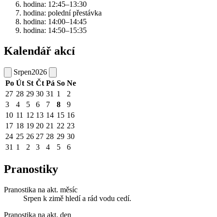
hodina: 12:45–13:30
hodina: polední přestávka
hodina: 14:00–14:45
hodina: 14:50–15:35
Kalendář akcí
Srpen
2026
Po
Út
St
Čt
Pá
So
Ne
27
28
29
30
31
1
2
3
4
5
6
7
8
9
10
11
12
13
14
15
16
17
18
19
20
21
22
23
24
25
26
27
28
29
30
31
1
2
3
4
5
6
Pranostiky
Pranostika na akt. měsíc
Srpen k zimě hledí a rád vodu cedí.
Pranostika na akt. den