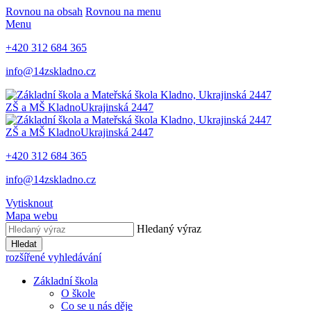
Rovnou na obsah
Rovnou na menu
Menu
+420 312 684 365
info@14zskladno.cz
ZŠ a MŠ Kladno
Ukrajinská 2447
ZŠ a MŠ Kladno
Ukrajinská 2447
+420 312 684 365
info@14zskladno.cz
Vytisknout
Mapa webu
Hledaný výraz
Hledat
rozšířené vyhledávání
Základní škola
O škole
Co se u nás děje