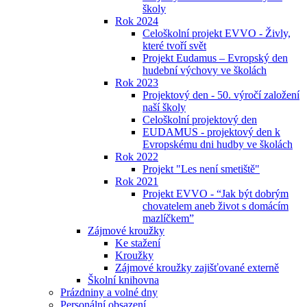
školy
Rok 2024
Celoškolní projekt EVVO - Živly,
které tvoří svět
Projekt Eudamus – Evropský den
hudební výchovy ve školách
Rok 2023
Projektový den - 50. výročí založení
naší školy
Celoškolní projektový den
EUDAMUS - projektový den k
Evropskému dni hudby ve školách
Rok 2022
Projekt "Les není smetiště"
Rok 2021
Projekt EVVO - “Jak být dobrým
chovatelem aneb život s domácím
mazlíčkem”
Zájmové kroužky
Ke stažení
Kroužky
Zájmové kroužky zajišťované externě
Školní knihovna
Prázdniny a volné dny
Personální obsazení