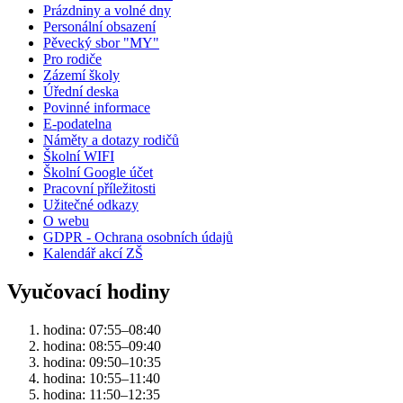
Prázdniny a volné dny
Personální obsazení
Pěvecký sbor "MY"
Pro rodiče
Zázemí školy
Úřední deska
Povinné informace
E-podatelna
Náměty a dotazy rodičů
Školní WIFI
Školní Google účet
Pracovní příležitosti
Užitečné odkazy
O webu
GDPR - Ochrana osobních údajů
Kalendář akcí ZŠ
Vyučovací hodiny
hodina: 07:55–08:40
hodina: 08:55–09:40
hodina: 09:50–10:35
hodina: 10:55–11:40
hodina: 11:50–12:35