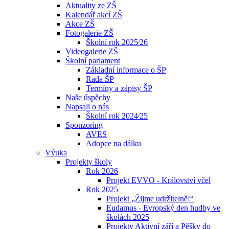
Aktuality ze ZŠ
Kalendář akcí ZŠ
Akce ZŠ
Fotogalerie ZŠ
Školní rok 2025⁄26
Videogalerie ZŠ
Školní parlament
Základní informace o ŠP
Rada ŠP
Termíny a zápisy ŠP
Naše úspěchy
Napsali o nás
Školní rok 2024⁄25
Sponzoring
AVES
Adopce na dálku
Výuka
Projekty školy
Rok 2026
Projekt EVVO - Království včel
Rok 2025
Projekt „Žijme udržitelně!“
Eudamus - Evropský den hudby ve
školách 2025
Projekty Aktivní září a Pěšky do